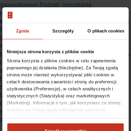
dwupokojowe Poznań
,
mieszkania
jednopokojowe Poznań
,
mieszkania
kompaktowe Poznań
,
mieszkania blisko centrum
Poznań
,
mieszkania od dewelopera
Zgoda
Szczegóły
O plikach cookies
Poznań
,
mieszkania pod klucz Poznań
,
mieszkania z kuchnią Poznań
,
mieszkania z
Niniejsza strona korzysta z plików cookie
balkonem Poznań
,
mieszkania z tarasem Poznań
,
Strona korzysta z plików cookies w celu zapewnienia
mieszkania z garażem Poznań
,
mieszkania
poprawnego jej działania (Niezbędne). Za Twoją zgodą
stylowe Poznań
i
nowoczesne mieszkania
strona może również wykorzystywać pliki cookies w
Poznań
,
mieszkania Poznań Dąbrowskiego
,
celach dostosowania zawartości strony do preferencji
nowoczesne osiedle Poznań
,
mieszkania z
użytkownika (Preferencje), w celach analitycznych i
boksem rowerowym i rowerownią Poznań
,
statystycznych (Statystyka) oraz marketingowych
(Marketing). Informacje o tym, jak korzystasz ze strony,
mieszkania z monitoringiem Poznań
,
nowe
możemy za Twoją zgodą udostępniać partnerom
mieszkania w centrum Poznań
,
mieszkania z
społecznościowym, reklamowym i analitycznym, którzy
placem zabaw Poznań
.
mogą połączyć te informacje z innymi danymi
otrzymanymi od Ciebie lub uzyskanymi podczas