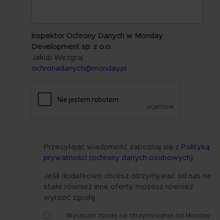
Inspektor Ochrony Danych w Monday
Development sp. z o.o.
Jakub Wezgraj
ochronadanych@monday.pl
Przesyłając wiadomość zapoznaj się z
Polityką
prywatności (ochrony danych osobowych)
.
Jeśli dodatkowo chcesz otrzymywać od nas na
stałe również inne oferty, możesz również
wyrazić zgodę:
Zgoda
Wyrażam zgodę na otrzymywanie od Monday