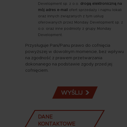
-
Development sp. z o.o.
drogą elektroniczną na
marketing
mój adres e-mail
ofert sprzedaży i najmu lokali
e-
oraz innych związanych z tym usług
mail
oferowanych przez Monday Development sp. z
o.o. oraz inne podmioty z grupy Monday
Development.
Przysługuje Pani/Panu prawo do cofnięcia
powyższej w dowolnym momencie, bez wpływu
na zgodność z prawem przetwarzania
dokonanego na podstawie zgody przed jej
cofnięciem.
DANE
KONTAKTOWE