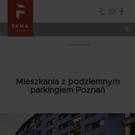
Portale
Porta
Treś
Treść
Treść
Tr
Treść
społecznośc
społ
Fama Jeżyce
Mieszkania z podziemnym
parkingiem Poznań