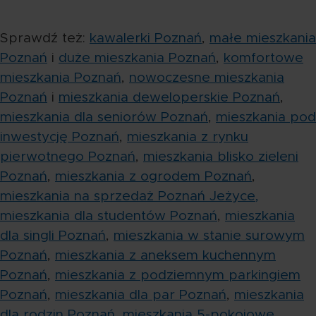
Sprawdź też:
kawalerki Poznań
,
małe mieszkania
Poznań
i
duże mieszkania Poznań
,
komfortowe
mieszkania Poznań
,
nowoczesne mieszkania
Poznań
i
mieszkania deweloperskie Poznań
,
mieszkania dla seniorów Poznań
,
mieszkania pod
inwestycję Poznań
,
mieszkania z rynku
pierwotnego Poznań
,
mieszkania blisko zieleni
Poznań
,
mieszkania z ogrodem Poznań
,
mieszkania na sprzedaż Poznań Jeżyce,
mieszkania dla studentów Poznań
,
mieszkania
dla singli Poznań
,
mieszkania w stanie surowym
Poznań
,
mieszkania z aneksem kuchennym
Poznań
,
mieszkania z podziemnym parkingiem
Poznań
,
mieszkania dla par Poznań
,
mieszkania
dla rodzin Poznań
,
mieszkania 5-pokojowe