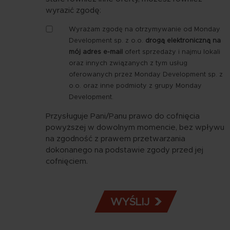
wyrazić zgodę:
Zgoda
Wyrażam zgodę na otrzymywanie od Monday
-
Development sp. z o.o.
drogą elektroniczną na
marketing
mój adres e-mail
ofert sprzedaży i najmu lokali
e-
oraz innych związanych z tym usług
mail
oferowanych przez Monday Development sp. z
o.o. oraz inne podmioty z grupy Monday
Development.
Przysługuje Pani/Panu prawo do cofnięcia
powyższej w dowolnym momencie, bez wpływu
na zgodność z prawem przetwarzania
dokonanego na podstawie zgody przed jej
cofnięciem.