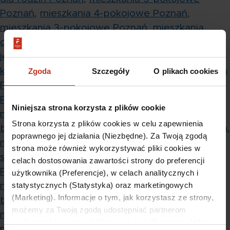
Poznań
,
mieszkania 4-pokojowe Poznań
,
mieszkania 3-pokojowe Poznań
,
mieszkania
dwupokojowe Poznań
,
mieszkania
jednopokojowe Poznań
,
mieszkania
kompaktowe Poznań
,
mieszkania blisko centrum
Zgoda
Szczegóły
O plikach cookies
Poznań
,
mieszkania od dewelopera
Poznań
,
mieszkania pod klucz Poznań
,
Niniejsza strona korzysta z plików cookie
mieszkania z kuchnią Poznań
,
mieszkania z
Strona korzysta z plików cookies w celu zapewnienia
balkonem Poznań
,
mieszkania z tarasem Poznań
,
poprawnego jej działania (Niezbędne). Za Twoją zgodą
mieszkania z garażem Poznań
,
mieszkania
strona może również wykorzystywać pliki cookies w
stylowe Poznań
i
nowoczesne mieszkania
celach dostosowania zawartości strony do preferencji
Poznań
,
mieszkania Poznań Dąbrowskiego
,
użytkownika (Preferencje), w celach analitycznych i
statystycznych (Statystyka) oraz marketingowych
nowoczesne osiedle Poznań
,
mieszkania z
(Marketing). Informacje o tym, jak korzystasz ze strony,
boksem rowerowym i rowerownią Poznań
,
możemy za Twoją zgodą udostępniać partnerom
mieszkania z monitoringiem Poznań
,
nowe
społecznościowym, reklamowym i analitycznym, którzy
mieszkania w centrum Poznań
,
mieszkania z