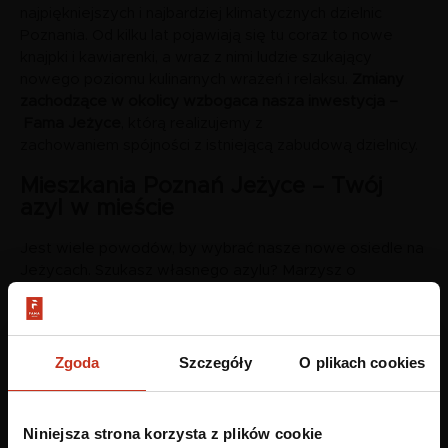
najpiękniejszych i najbardziej klimatycznych dzielnic
Poznania. Od kilku lat pojawiają się tu coraz to nowe
knajpki i kawiarenki, a wraz z nimi ludzie szukający
nowego poziomu kulinarnych wrażeń i relaksu.
Zmiany
zachodzące w okolicy wzbogaca nasza inwestycja –
Fama Jeżyce
, którą realizujemy z
zachowaniem spójności z istniejącą zabudową dzielnicy.
Mieszkania Poznań Jeżyce – Twój
azyl w mieście
Jest wiele powodów, by wybrać nasze nowe osiedle na
Jeżycach. Szukasz własnego azylu? Marzysz o
nowoczesnej przestrzeni w przyjaznym otoczeniu?
Pragniesz być blisko energetycznego życia miejskiego,
ale jednocześnie potrzebujesz ciszy i spokoju? Nowe
mieszkania to odpowiedź 3 razy na „TAK”. Poznaj
Zgoda
Szczegóły
O plikach cookies
osiedle dla osób, które cenią codzienną wygodę!
Oferujemy nowe mieszkania na Jeżycach dla młodych i
starszych
, singli i par, studentów i osób pracujących. Tutaj
Niniejsza strona korzysta z plików cookie
każdy może poczuć się jak u siebie, doświadczyć