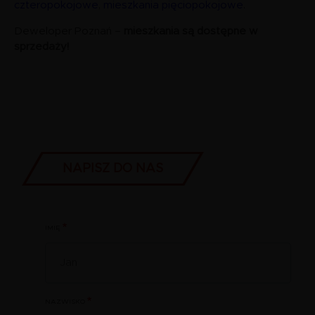
czteropokojowe
,
mieszkania pięciopokojowe
.
Deweloper Poznań –
mieszkania są dostępne w
sprzedaży!
TYTUŁ
NAPISZ DO NAS
IMIĘ
NAZWISKO