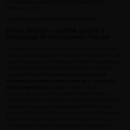
to oferta dla wszystkich, którzy cenią komfort w
codziennym życiu.
Sprawdź:
nowe mieszkania Poznań centrum
Fama Jeżyce – osiedle spójne z
koncepcją 15-minutowego miasta
Decydując się na mieszkania Jeżyce od dewelopera,
warto zwrócić uwagę na swoje potrzeby. Osiedle Fama
Jeżyce wpisuje się w koncepcję 15-minutowego miasta
autorstwa francuskiego profesora Moreno. Według
niej
punkty i obiekty umożliwiające zaspokojenie
codziennych potrzeb zlokalizowane są w zasięgu 15-
minutowego spaceru
. Chodzi tu m.in. o sklepy
spożywcze, apteki, pocztę, przychodnię lekarską,
miejsca rozrywki, restauracje czy przystanki komunikacji
miejskiej. Koncepcja ta zyskała popularność na całym
świecie i została zrealizowana np. w Paryżu, Szanghaju i
Barcelonie. A co z osiedlem Fama Jeżyce? Nasze
nieruchomości również wpisują się w jej założenia!