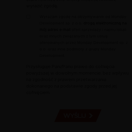
wyrazić zgodę:
Zgoda
Wyrażam zgodę na otrzymywanie od Monday
-
Development sp. z o.o.
drogą elektroniczną na
marketing
mój adres e-mail
ofert sprzedaży i najmu lokali
e-
oraz innych związanych z tym usług
mail
oferowanych przez Monday Development sp. z
o.o. oraz inne podmioty z grupy Monday
Development.
Przysługuje Pani/Panu prawo do cofnięcia
powyższej w dowolnym momencie, bez wpływu
na zgodność z prawem przetwarzania
dokonanego na podstawie zgody przed jej
cofnięciem.