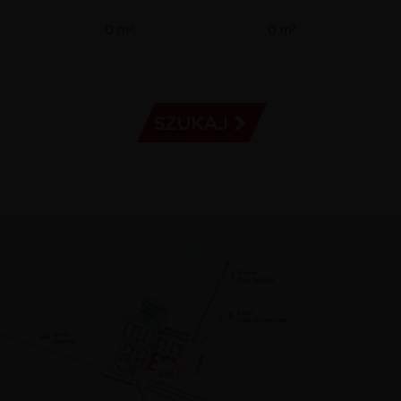
Metraż
Metraż
-
-
od
do