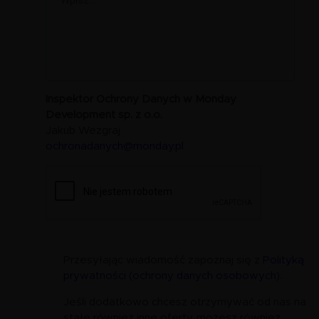
Inspektor Ochrony Danych w Monday
Development sp. z o.o.
Jakub Wezgraj
ochronadanych@monday.pl
Przesyłając wiadomość zapoznaj się z
Polityką
prywatności (ochrony danych osobowych)
.
Jeśli dodatkowo chcesz otrzymywać od nas na
stałe również inne oferty, możesz również