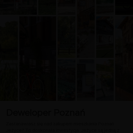
Deweloper Poznań
Zastanawiasz się nad zakupem mieszkania Poznań
Jeżyce? To doskonała inwestycja. Jeżyce są jedną z