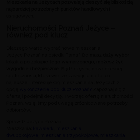
Mieszkania na Jeżycach pozwalają cieszyć się bliskością
najbardziej potrzebnych punktów handlowych
i
usługowych.
Nieruchomości Poznań Jeżyce –
również pod klucz
Dlaczego warto wybrać nowe mieszkania
Jeżyce Poznań na osiedlu Fama? Bo
masz duży wybór
lokali, a po zakupie tego wymarzonego, możesz żyć
wygodnie i bezpiecznie
. Bądź częścią nowoczesnej
społeczności, która wie, że zasługuje na to, co
najlepsze. Interesuje Cię mieszkanie na Jeżycach z
opcją
wykończenie pod klucz Poznań?
Zapoznaj się z
ofertą i podejmij decyzję. Tworząc ofertę nieruchomości
Poznań, wzięliśmy pod uwagę zróżnicowane potrzeby
odbiorców.
Sprawdź Jeżyce Poznań
Mieszkania:
kawalerki
,
mieszkania
dwupokojowe
,
mieszkania trzypokojowe
,
mieszkania