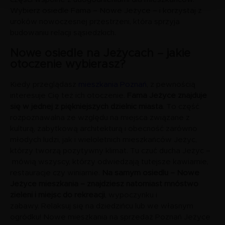
Wybierz osiedle Fama – Nowe Jeżyce – i korzystaj z
uroków nowoczesnej przestrzeni, która sprzyja
budowaniu relacji sąsiedzkich.
Nowe osiedle na Jeżycach – jakie
otoczenie wybierasz?
Kiedy przeglądasz
mieszkania Poznań
, z pewnością
interesuje Cię też ich otoczenie.
Fama Jeżyce znajduje
się w jednej z piękniejszych dzielnic miasta
. To część
rozpoznawalna ze względu na miejsca związane z
kulturą, zabytkową architekturą i obecność zarówno
młodych ludzi, jak i wieloletnich mieszkańców Jeżyc,
którzy tworzą pozytywny klimat. Tu czuć ducha Jeżyc –
mówią wszyscy, którzy odwiedzają tutejsze kawiarnie,
restauracje czy winiarnie.
Na samym osiedlu – Nowe
Jeżyce mieszkania – znajdziesz natomiast mnóstwo
zieleni i miejsc do rekreacji
, wypoczynku i
zabawy. Relaksuj się na dziedzińcu lub we własnym
ogródku! Nowe mieszkania na sprzedaż Poznań Jeżyce