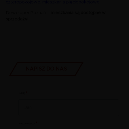
czteropokojowe
,
mieszkania pięciopokojowe
.
Deweloper Poznań –
mieszkania są dostępne w
sprzedaży!
TYTUŁ
NAPISZ DO NAS
IMIĘ
NAZWISKO