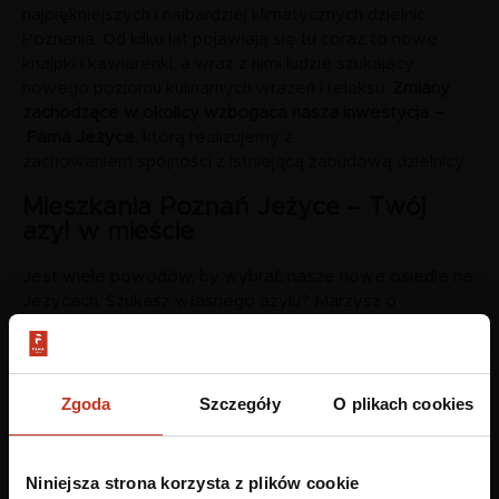
najpiękniejszych i najbardziej klimatycznych dzielnic
Poznania. Od kilku lat pojawiają się tu coraz to nowe
knajpki i kawiarenki, a wraz z nimi ludzie szukający
nowego poziomu kulinarnych wrażeń i relaksu.
Zmiany
zachodzące w okolicy wzbogaca nasza inwestycja –
Fama Jeżyce
, którą realizujemy z
zachowaniem spójności z istniejącą zabudową dzielnicy.
Mieszkania Poznań Jeżyce – Twój
azyl w mieście
Jest wiele powodów, by wybrać nasze nowe osiedle na
Jeżycach. Szukasz własnego azylu? Marzysz o
nowoczesnej przestrzeni w przyjaznym otoczeniu?
Pragniesz być blisko energetycznego życia miejskiego,
ale jednocześnie potrzebujesz ciszy i spokoju? Nowe
mieszkania to odpowiedź 3 razy na „TAK”. Poznaj
Zgoda
Szczegóły
O plikach cookies
osiedle dla osób, które cenią codzienną wygodę!
Oferujemy nowe mieszkania na Jeżycach dla młodych i
starszych
, singli i par, studentów i osób pracujących. Tutaj
Niniejsza strona korzysta z plików cookie
każdy może poczuć się jak u siebie, doświadczyć