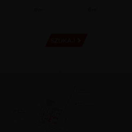
Metraż
Metraż
-
-
od
do