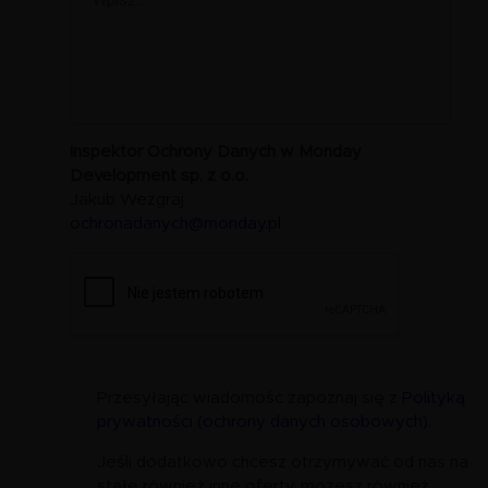
Inspektor Ochrony Danych w Monday
Development sp. z o.o.
Jakub Wezgraj
ochronadanych@monday.pl
Przesyłając wiadomość zapoznaj się z
Polityką
prywatności (ochrony danych osobowych)
.
Jeśli dodatkowo chcesz otrzymywać od nas na
stałe również inne oferty, możesz również