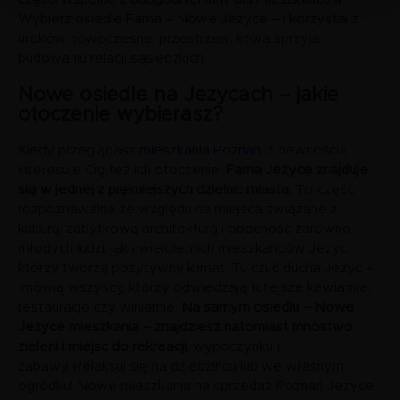
Wybierz osiedle Fama – Nowe Jeżyce – i korzystaj z
uroków nowoczesnej przestrzeni, która sprzyja
budowaniu relacji sąsiedzkich.
Nowe osiedle na Jeżycach – jakie
otoczenie wybierasz?
Kiedy przeglądasz
mieszkania Poznań
, z pewnością
interesuje Cię też ich otoczenie.
Fama Jeżyce znajduje
się w jednej z piękniejszych dzielnic miasta
. To część
rozpoznawalna ze względu na miejsca związane z
kulturą, zabytkową architekturą i obecność zarówno
młodych ludzi, jak i wieloletnich mieszkańców Jeżyc,
którzy tworzą pozytywny klimat. Tu czuć ducha Jeżyc –
mówią wszyscy, którzy odwiedzają tutejsze kawiarnie,
restauracje czy winiarnie.
Na samym osiedlu – Nowe
Jeżyce mieszkania – znajdziesz natomiast mnóstwo
zieleni i miejsc do rekreacji
, wypoczynku i
zabawy. Relaksuj się na dziedzińcu lub we własnym
ogródku! Nowe mieszkania na sprzedaż Poznań Jeżyce