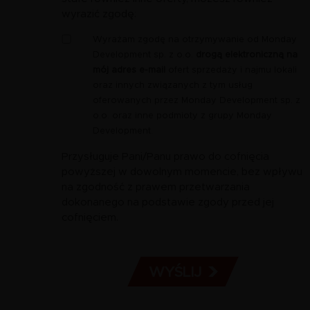
wyrazić zgodę:
Zgoda
Wyrażam zgodę na otrzymywanie od Monday
-
Development sp. z o.o.
drogą elektroniczną na
marketing
mój adres e-mail
ofert sprzedaży i najmu lokali
e-
oraz innych związanych z tym usług
mail
oferowanych przez Monday Development sp. z
o.o. oraz inne podmioty z grupy Monday
Development.
Przysługuje Pani/Panu prawo do cofnięcia
powyższej w dowolnym momencie, bez wpływu
na zgodność z prawem przetwarzania
dokonanego na podstawie zgody przed jej
cofnięciem.