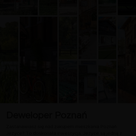
Deweloper Poznań
Zastanawiasz się nad zakupem mieszkania Poznań
Jeżyce? To doskonała inwestycja. Jeżyce są jedną z