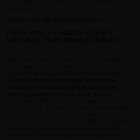
to oferta dla wszystkich, którzy cenią komfort w
codziennym życiu.
Sprawdź:
nowe mieszkania Poznań centrum
Fama Jeżyce – osiedle spójne z
koncepcją 15-minutowego miasta
Decydując się na mieszkania Jeżyce od dewelopera,
warto zwrócić uwagę na swoje potrzeby. Osiedle Fama
Jeżyce wpisuje się w koncepcję 15-minutowego miasta
autorstwa francuskiego profesora Moreno. Według
niej
punkty i obiekty umożliwiające zaspokojenie
codziennych potrzeb zlokalizowane są w zasięgu 15-
minutowego spaceru
. Chodzi tu m.in. o sklepy
spożywcze, apteki, pocztę, przychodnię lekarską,
miejsca rozrywki, restauracje czy przystanki komunikacji
miejskiej. Koncepcja ta zyskała popularność na całym
świecie i została zrealizowana np. w Paryżu, Szanghaju i
Barcelonie. A co z osiedlem Fama Jeżyce? Nasze
nieruchomości również wpisują się w jej założenia!