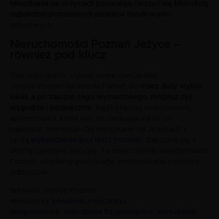
Mieszkania na Jeżycach pozwalają cieszyć się bliskością
najbardziej potrzebnych punktów handlowych
i
usługowych.
Nieruchomości Poznań Jeżyce –
również pod klucz
Dlaczego warto wybrać nowe mieszkania
Jeżyce Poznań na osiedlu Fama? Bo
masz duży wybór
lokali, a po zakupie tego wymarzonego, możesz żyć
wygodnie i bezpiecznie
. Bądź częścią nowoczesnej
społeczności, która wie, że zasługuje na to, co
najlepsze. Interesuje Cię mieszkanie na Jeżycach z
opcją
wykończenie pod klucz Poznań?
Zapoznaj się z
ofertą i podejmij decyzję. Tworząc ofertę nieruchomości
Poznań, wzięliśmy pod uwagę zróżnicowane potrzeby
odbiorców.
Sprawdź Jeżyce Poznań
Mieszkania:
kawalerki
,
mieszkania
dwupokojowe
,
mieszkania trzypokojowe
,
mieszkania