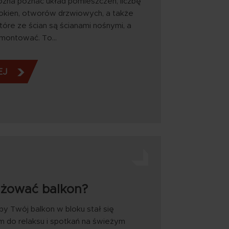
żna poznać układ pomieszczeń, liczbę
 okien, otworów drzwiowych, a także
tóre ze ścian są ścianami nośnymi, a
emontować. To…
EJ
nżować balkon?
by Twój balkon w bloku stał się
 do relaksu i spotkań na świeżym