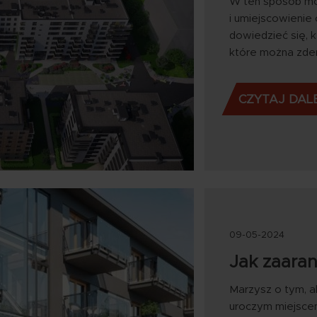
W ten sposób mo
i umiejscowienie
dowiedzieć się, k
które można zd
CZYTAJ DAL
09-05-2024
Jak zaara
Marzysz o tym, a
uroczym miejscem