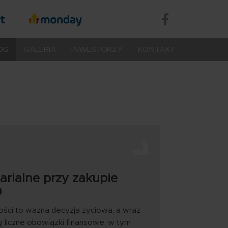
we
Treść
Portale
Treść
Treść
społecznoś
OG
GALERIA
INWESTORZY
KONTAKT
arialne przy zakupie
a
ści to ważna decyzja życiowa, a wraz
ię liczne obowiązki finansowe, w tym