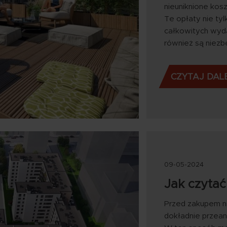
nieuniknione kosz
Te opłaty nie ty
całkowitych wyda
również są niezbę
CZYTAJ DAL
09-05-2024
Jak czytać
Przed zakupem n
dokładnie przeana