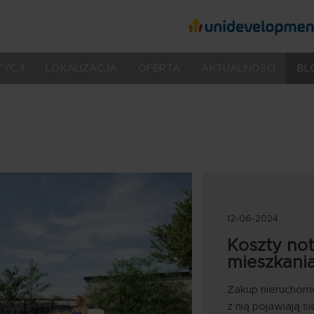
społecznościo
Treść
owe
YCJI
LOKALIZACJA
OFERTA
AKTUALNOŚCI
BL
12-06-2024
Koszty not
mieszkani
Zakup nieruchomo
z nią pojawiają s