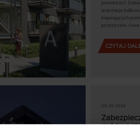
powietrzu? Zobac
aranżacja balkon
inspirujących p
przestrzeni. Owe 
CZYTAJ DAL
09-05-2024
Zabezpiec
w nowocze
Zastanawiasz się