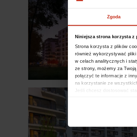
Zgoda
Niniejsza strona korzysta z
Strona korzysta z plików co
również wykorzystywać pliki 
w celach analitycznych i sta
ze strony, możemy za Twoją
połączyć te informacje z in
na korzystanie ze wszystkic
Jeśli chcesz dostosować stan
możesz to zrobić klikając „