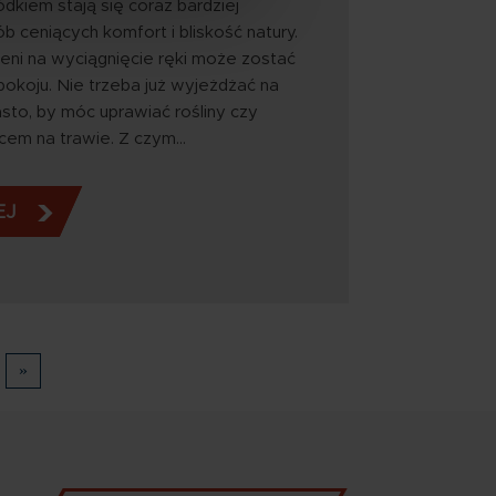
dkiem stają się coraz bardziej
 ceniących komfort i bliskość natury.
leni na wyciągnięcie ręki może zostać
okoju. Nie trzeba już wyjeżdżać na
asto, by móc uprawiać rośliny czy
ocem na trawie. Z czym…
EJ
tępna
Ostatnia
»
ona
strona