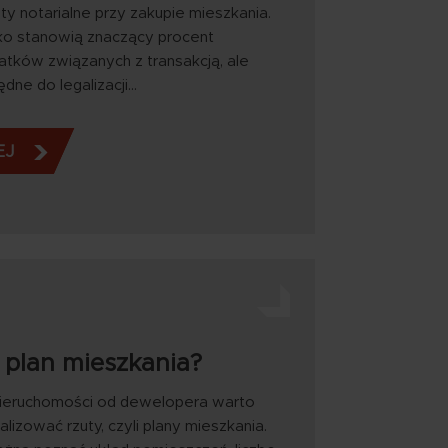
ty notarialne przy zakupie mieszkania.
lko stanowią znaczący procent
tków związanych z transakcją, ale
dne do legalizacji…
EJ
 plan mieszkania?
ieruchomości od dewelopera warto
lizować rzuty, czyli plany mieszkania.