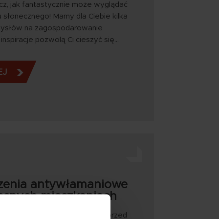
z, jak fantastycznie może wyglądać
u słonecznego! Mamy dla Ciebie kilka
omysłów na zagospodarowanie
inspiracje pozwolą Ci cieszyć się…
EJ
zenia antywłamaniowe
snych mieszkaniach
, jak zabezpieczyć mieszkanie przed