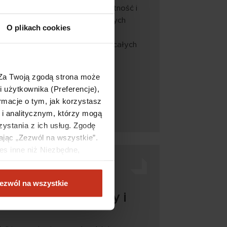
apewnić sobie pożądaną prywatność i
czeństwa? W dobie nowoczesnych
O plikach cookies
ne drzwi i zamki to dopiero baza
kania w bloku. Dziś mówi się o całych
bezpieczeń, które mogą …
 Za Twoją zgodą strona może
i użytkownika (Preferencje),
EJ
rmacje o tym, jak korzystasz
i analitycznym, którzy mogą
ystania z ich usług. Zgodę
ając „Zezwól na wszystkie”.
es inne niż Niezbędne,
e.
ezwól na wszystkie
 z ogródkiem - plusy i