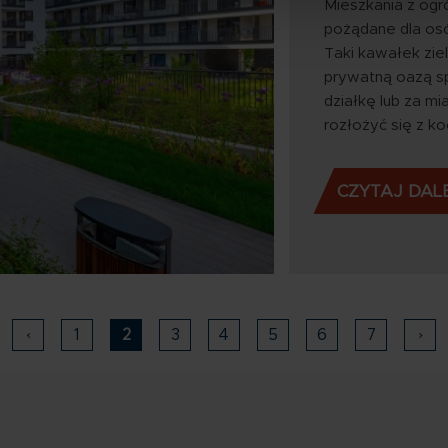
Mieszkania z ogró
pożądane dla osób
Taki kawałek zie
prywatną oazą sp
działkę lub za mi
rozłożyć się z k
CZYTAJ DAL
erwsza
Poprzednia
‹
Strona
1
Bieżąca
2
Strona
3
Strona
4
Strona
5
Strona
6
Strona
7
Nas
›
ona
strona
strona
str