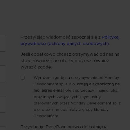
Przesyłając wiadomość zapoznaj się z
Polityką
prywatności (ochrony danych osobowych)
.
Jeśli dodatkowo chcesz otrzymywać od nas na
stałe również inne oferty, możesz również
wyrazić zgodę:
Zgoda
Wyrażam zgodę na otrzymywanie od Monday
-
Development sp. z o.o.
drogą elektroniczną na
marketing
mój adres e-mail
ofert sprzedaży i najmu lokali
e-
oraz innych związanych z tym usług
mail
oferowanych przez Monday Development sp. z
o.o. oraz inne podmioty z grupy Monday
Development.
Przysługuje Pani/Panu prawo do cofnięcia