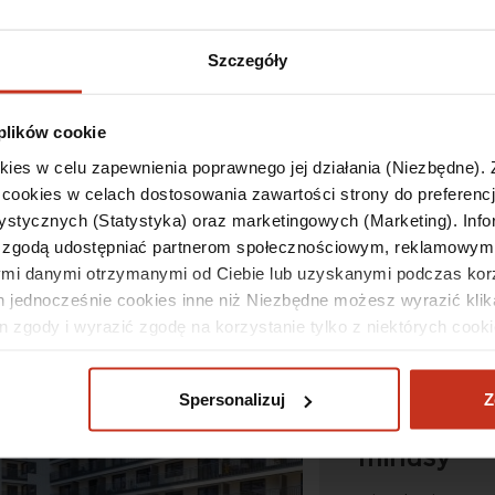
włamaniem, by z
poczucie bezpie
Szczegóły
technologii solid
do ochrony miesz
ekosystemach za
 plików cookie
okies w celu zapewnienia poprawnego jej działania (Niezbędne).
cookies w celach dostosowania zawartości strony do preferencj
CZYTAJ DAL
tystycznych (Statystyka) oraz marketingowych (Marketing). Info
 zgodą udostępniać partnerom społecznościowym, reklamowym 
nymi danymi otrzymanymi od Ciebie lub uzyskanymi podczas korz
h jednocześnie cookies inne niż Niezbędne możesz wyrazić klik
 zgody i wyrazić zgodę na korzystanie tylko z niektórych cooki
Spersonalizuj”. Wyrażoną zgodę możesz cofnąć w każdym czasi
09-05-2024
Spersonalizuj
Z
Mieszkanie
minusy