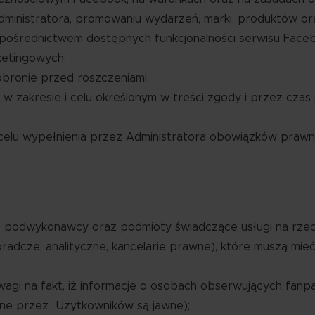
ministratora, promowaniu wydarzeń, marki, produktów ora
a pośrednictwem dostępnych funkcjonalności serwisu Face
ketingowych;
bronie przed roszczeniami.
 zakresie i celu określonym w treści zgody i przez czas 
lu wypełnienia przez Administratora obowiązków prawn
odwykonawcy oraz podmioty świadczące usługi na rzecz Ad
oradcze, analityczne, kancelarie prawne), które muszą m
i na fakt, iż informacje o osobach obserwujących fanpage
zane przez Użytkowników są jawne);