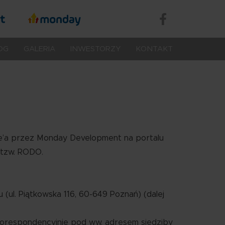
we
Treść
Portale
Treść
Treść
społecznoś
OG
GALERIA
INWESTORZY
KONTAKT
e’a przez Monday Development na portalu
tzw. RODO.
 (ul. Piątkowska 116, 60-649 Poznań) (dalej
orespondencyjnie pod ww. adresem siedziby