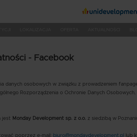
społecznościo
Treść
owe
YCJI
LOKALIZACJA
OFERTA
AKTUALNOŚCI
BL
atności - Facebook
ania danych osobowych w związku z prowadzeniem fanpag
gólnego Rozporządzenia o Ochronie Danych Osobowych, 
 jest
Monday Development sp. z o.o.
z siedzibą w Poznaniu
tować poprzez e-mail:
biuro@mondaydevelopment.pl
lub k