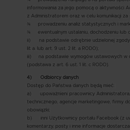
informowania za jego pomocą o aktywności Ad
z Administratorem oraz w celu komunikacji z
¾ prowadzeniu analiz statystycznych i mar
¾ ewentualnym ustalaniu, dochodzeniu lub o
ii) na podstawie odrębnie udzielonej zgody w
lit a. lub art. 9 ust. 2 lit. a RODO);
iii) na podstawie wymogów ustawowych w ce
(podstawa z art. 6 ust. 1 lit. c RODO).
4) Odbiorcy danych
Dostęp do Państwa danych będą mieć:
a) upoważnieni pracownicy Administratora, p
technicznego, agencje marketingowe, firmy d
obowiązki;
b) inni Użytkownicy portalu Facebook (z uwag
komentarzy, posty i inne informacje dostarc