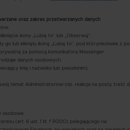
arzane oraz zakres przetwarzanych danych
óre:
nięcie ikony „Lubię to” lub „Obserwuj”;
 go lub kliknęły ikonę „Lubię to”, pod którymkolwiek z 
 prywatną za pomocą komunikatora Messenger.
rodzaje danych osobowych:
rający imię i nazwisko lub pseudonim);
swój temat Administratorowi (np. reakcja na posty, treś
e osobowe:
su (art. 6 ust. 1 lit. f RODO) polegającego na:
znościowym Facebook, na warunkach oraz na zasadach ok