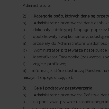
Administratora.
2) Kategorie osób, których dane są przetw
a) Administrator przetwarza dane osób, kt
i) dokonały subskrypcji fanpage poprzez klik
ii) opublikowały swój komentarz, udostępniły
iii) przesłały do Administratora wiadomość
b) Administrator przetwarza następujące 
i) identyfikator Facebooka (zazwyczaj zawie
ii) zdjęcie profilowe;
iii) informacje, które dostarczą Państwo na 
naszym fanpage’u zdjęcia).
3) Cele i podstawy przetwarzania
a) Administrator przetwarza Państwa dan
i) na podstawie prawnie uzasadnionego intere
¾ prowadzeniu fanpage’a na portalu społec