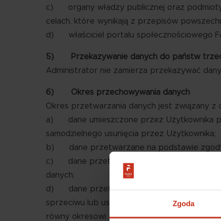
c) organy władzy publicznej oraz podmioty w
celach, które wynikają z przepisów powszech
d) właściciel portalu społecznościowego F
5) Przekazywanie danych do państw trzecic
Administrator nie zamierza przekazywać dany
6) Okres przechowywania danych
Okres przetwarzania danych jest związany z c
a) dane umieszczone przez Użytkownika pozo
samodzielnego usunięcia przez Użytkownika;
b) dane przetwarzane na podstawie zgody 
c) dane przetwarzane na podstawie wymogó
danych;
d) dane przetwarzane na podstawie prawnie
sprzeciwu lub ustania tego interesu np. dan
Zgoda
równy okresowi przedawnienia tych roszczeń