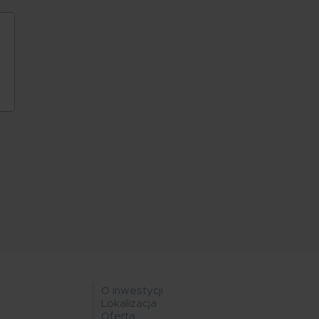
O inwestycji
Menu
Lokalizacja
Jeżyce
Oferta