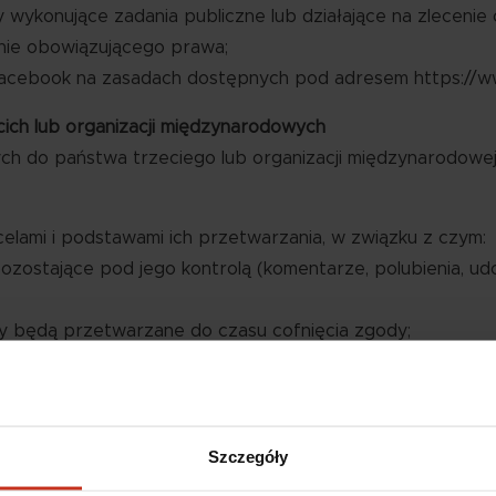
ykonujące zadania publiczne lub działające na zlecenie o
nie obowiązującego prawa;
acebook na zasadach dostępnych pod adresem https://w
h lub organizacji międzynarodowych
ch do państwa trzeciego lub organizacji międzynarodowej
elami i podstawami ich przetwarzania, w związku z czym:
stające pod jego kontrolą (komentarze, polubienia, ud
będą przetwarzane do czasu cofnięcia zgody;
w ustawowych będą przetwarzane przez czas, w który
 uzasadnionego interesu Administratora będą przetwar
e przetwarzane w celu dochodzenia lub obrony przed ros
Szczegóły
.