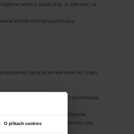
rganów władzy publicznej, w zakresie i w
ww.facebook.com/about/privacy.
.
ostępnienia) będą przetwarzane do czasu
m przepisy prawa nakazują przechowanie
zane do czasu skutecznego złożenia
zczeniami będą przetwarzane przez czas
O plikach cookies