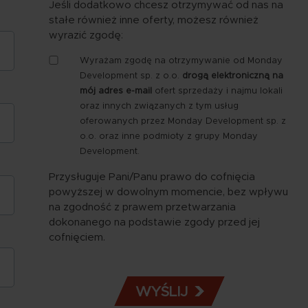
Jeśli dodatkowo chcesz otrzymywać od nas na
stałe również inne oferty, możesz również
wyrazić zgodę:
Zgoda
Wyrażam zgodę na otrzymywanie od Monday
-
Development sp. z o.o.
drogą elektroniczną na
marketing
mój adres e-mail
ofert sprzedaży i najmu lokali
e-
oraz innych związanych z tym usług
mail
oferowanych przez Monday Development sp. z
o.o. oraz inne podmioty z grupy Monday
Development.
Przysługuje Pani/Panu prawo do cofnięcia
powyższej w dowolnym momencie, bez wpływu
na zgodność z prawem przetwarzania
dokonanego na podstawie zgody przed jej
cofnięciem.