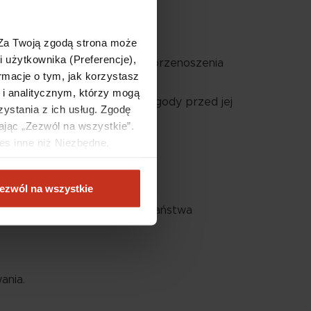
 Za Twoją zgodą strona może
i użytkownika (Preferencje),
warzania, a także prawo do przenoszenia
rmacje o tym, jak korzystasz
i analitycznym, którzy mogą
o dokonano na podstawie zgody przed jej
ystania z ich usług. Zgodę
ając „Zezwól na wszystkie”.
ństwa szczególna sytuacją;
es inne niż Niezbędne,
e.
wa;
ezwól na wszystkie
, z portalu Facebook oraz Państwa
ania.