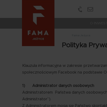
Portale
Treść
Treść
Treść
społeczności
O INWEST
Fama Jeżyce
Polityka Pryw
Klauzula informacyjna w zakresie przetwarz
społecznościowym Facebook na podstawie O
1) Administrator danych osobowych
Administratorem Państwa danych osobowych
Administrator”).
Z Administratorem mogą się Państwo skontak