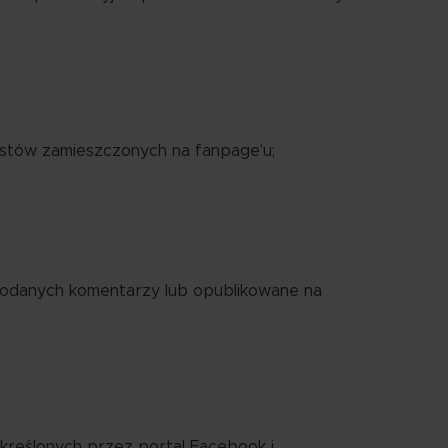
postów zamieszczonych na fanpage’u;
ć dodanych komentarzy lub opublikowane na
reślonych przez portal Facebook i